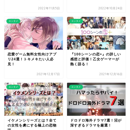
2022年11月5日
2022年10月24日
エンタメ
エンタメ
恋愛ゲーム無料女性向けアプ
『100シーンの恋+』の詳しい
リ24選！トキメキたい人必
感想と評価！乙女ゲーマーが
見！
熱く語る！
2021年12月17日
2021年12月16日
エンタメ
エンタメ
イケメンシリーズとは？全て
ドロドロ海外ドラマ7選！沼が
の女性を虜にする極上の恋物
深すぎるドラマを厳選！