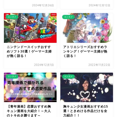
2024年12月26日
2024年12月12日
エンタメ
エンタメ
ニンテンドースイッチおすす
アトリエシリーズおすすめラ
めソフト30選！ゲーマー主婦
ンキング！ゲーマー主婦が熱
が熱く語る！
く語る！
2024年12月1日
2022年11月22日
エンタメ
エンタメ
【青年漫画】恋愛おすすめ胸
胸キュン少女漫画おすすめ15
キュン漫画を大紹介！～大人
選！ときめける作品だけを全
のトキめき贈ります～
力紹介！！