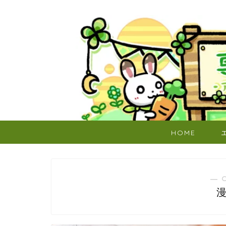
HOME
― 