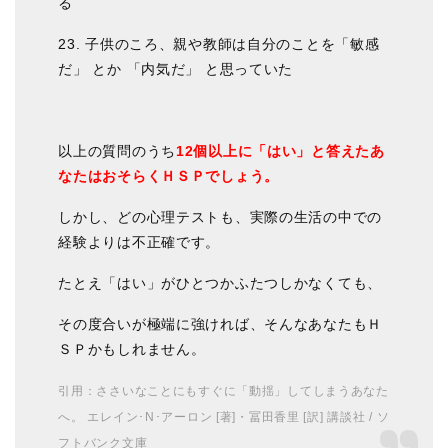
る
23. 子供のころ、親や教師は自分のことを「敏感
だ」 とか 「内気だ」 と思っていた
以上の質問のうち
12個以上に「はい」と答えたあ
なたはおそらくＨＳＰでしょう。
しかし、どの心理テストも、実際の生活の中での
経験よりは不正確です。
たとえ「はい」がひとつかふたつしかなくても、
その度合いが極端に強ければ、そんなあなたもＨ
ＳＰかもしれません。
引用：ささいなことにもすぐに「動揺」してしまうあなた
へ。 エレイン･N･アーロン [著]・冨田香里 [訳] 講談社 / ソ
フトバンク文庫