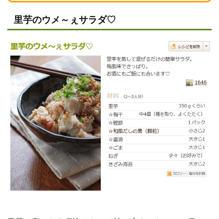
里芋のウメ～ぇサラダ♡