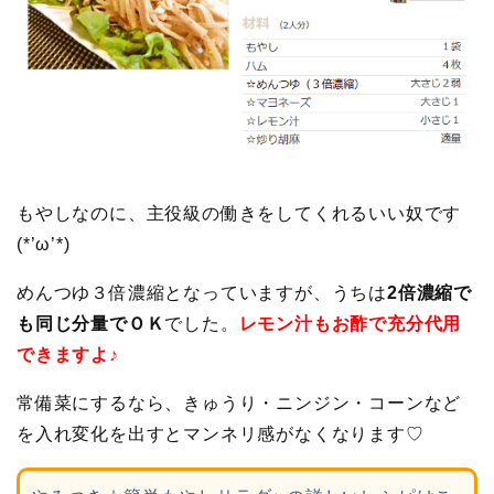
もやしなのに、主役級の働きをしてくれるいい奴です
(*’ω’*)
めんつゆ３倍濃縮となっていますが、うちは
2倍濃縮で
も同じ分量でＯＫ
でした。
レモン汁もお酢で充分代用
できますよ♪
常備菜にするなら、きゅうり・ニンジン・コーンなど
を入れ変化を出すとマンネリ感がなくなります♡