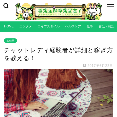
HOME
エンタメ
ライフスタイル
ヘルスケア
仕事
昔話・雑記
お仕事
チャットレディ経験者が詳細と稼ぎ方
を教える！
2017年6月22日